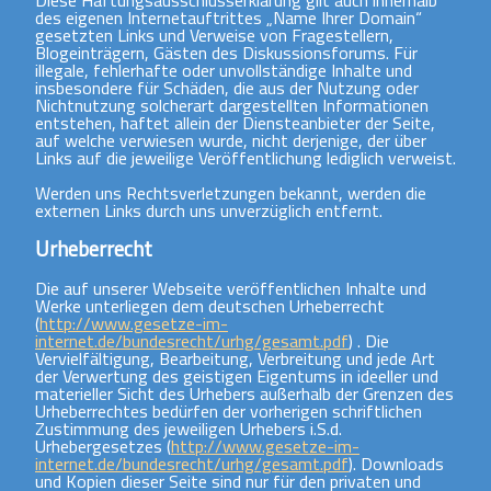
des eigenen Internetauftrittes „Name Ihrer Domain“
gesetzten Links und Verweise von Fragestellern,
Blogeinträgern, Gästen des Diskussionsforums. Für
illegale, fehlerhafte oder unvollständige Inhalte und
insbesondere für Schäden, die aus der Nutzung oder
Nichtnutzung solcherart dargestellten Informationen
entstehen, haftet allein der Diensteanbieter der Seite,
auf welche verwiesen wurde, nicht derjenige, der über
Links auf die jeweilige Veröffentlichung lediglich verweist.
Werden uns Rechtsverletzungen bekannt, werden die
externen Links durch uns unverzüglich entfernt.
Urheberrecht
Die auf unserer Webseite veröffentlichen Inhalte und
Werke unterliegen dem deutschen Urheberrecht
(
http://www.gesetze-im-
internet.de/bundesrecht/urhg/gesamt.pdf
) . Die
Vervielfältigung, Bearbeitung, Verbreitung und jede Art
der Verwertung des geistigen Eigentums in ideeller und
materieller Sicht des Urhebers außerhalb der Grenzen des
Urheberrechtes bedürfen der vorherigen schriftlichen
Zustimmung des jeweiligen Urhebers i.S.d.
Urhebergesetzes (
http://www.gesetze-im-
internet.de/bundesrecht/urhg/gesamt.pdf
). Downloads
und Kopien dieser Seite sind nur für den privaten und